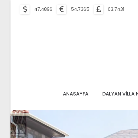
47.4896
54.7365
63.7431
ANASAYFA
DALYAN VILLA 