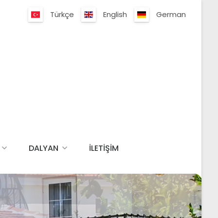
Türkçe
English
German
DALYAN
İLETIŞIM