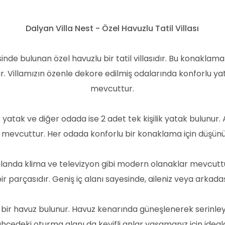
Dalyan Villa Nest - Özel Havuzlu Tatil Villası
sinde bulunan özel havuzlu bir tatil villasıdır. Bu konakl
ar. Villamızın özenle dekore edilmiş odalarında konforlu 
mevcuttur.
ik yatak ve diğer odada ise 2 adet tek kişilik yatak bulunur. 
evcuttur. Her odada konforlu bir konaklama için düşünü
Bu alanda klima ve televizyon gibi modern olanaklar mevcu
 parçasıdır. Geniş iç alanı sayesinde, aileniz veya arkadaşla
l bir havuz bulunur. Havuz kenarında güneşlenerek serinleye
hçedeki oturma alanı da keyifli anlar yaşamanız için ideald